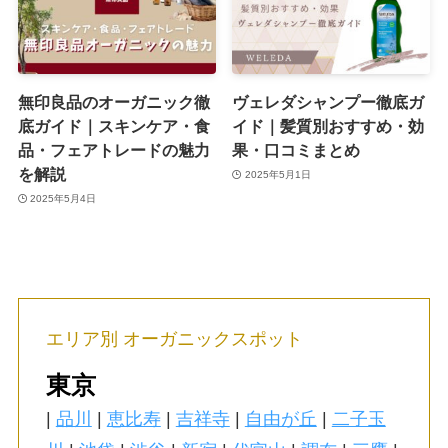
無印良品のオーガニック徹
ヴェレダシャンプー徹底ガ
底ガイド｜スキンケア・食
イド｜髪質別おすすめ・効
品・フェアトレードの魅力
果・口コミまとめ
を解説
2025年5月1日
2025年5月4日
エリア別 オーガニックスポット
東京
|
品川
|
恵比寿
|
吉祥寺
|
自由が丘
|
二子玉