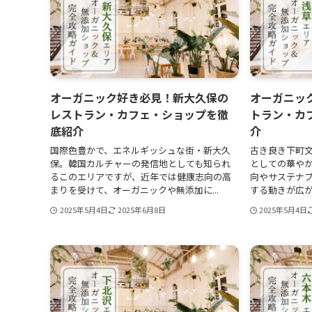
オーガニック好き必見！新大久保の
オーガニッ
レストラン・カフェ・ショップを徹
トラン・カ
底紹介
介
国際色豊かで、エネルギッシュな街・新大久
古き良き下町文
保。韓国カルチャーの発信地としても知られ
としての華や
るこのエリアですが、近年では健康志向の高
向やサステナ
まりを受けて、オーガニックや無添加に...
する動きが広がっ
2025年5月4日
2025年6月8日
2025年5月4日