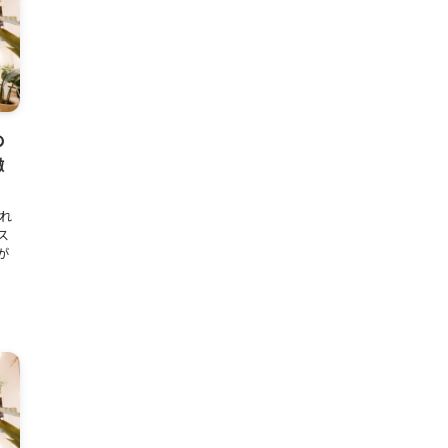
の
徹
れ
ス
が