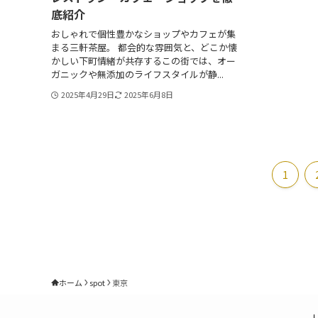
底紹介
おしゃれで個性豊かなショップやカフェが集
まる三軒茶屋。 都会的な雰囲気と、どこか懐
かしい下町情緒が共存するこの街では、オー
ガニックや無添加のライフスタイルが静...
2025年4月29日
2025年6月8日
1
ホーム
spot
東京