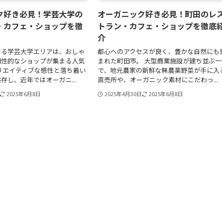
ク好き必見！学芸大学の
オーガニック好き必見！町田のレ
・カフェ・ショップを徹
トラン・カフェ・ショップを徹底
介
する学芸大学エリアは、おしゃ
都心へのアクセスが良く、豊かな自然にも
個性的なショップが集まる人気
まれた町田市。 大型商業施設が建ち並ぶ一
リエイティブな感性と落ち着い
で、地元農家の新鮮な無農薬野菜が手に入
存し、近年ではオーガニ...
直売所や、オーガニック素材にこだわっ...
2025年6月8日
2025年4月30日
2025年6月8日