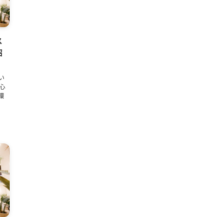
ス
紹
い
心
環