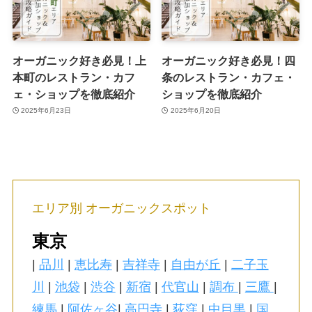
オーガニック好き必見！上
オーガニック好き必見！四
本町のレストラン・カフ
条のレストラン・カフェ・
ェ・ショップを徹底紹介
ショップを徹底紹介
2025年6月23日
2025年6月20日
エリア別 オーガニックスポット
東京
|
品川
|
恵比寿
|
吉祥寺
|
自由が丘
|
二子玉
川
|
池袋
|
渋谷
|
新宿
|
代官山
|
調布
|
三鷹
|
練馬
|
阿佐ヶ谷
|
高円寺
|
荻窪
|
中目黒
|
国