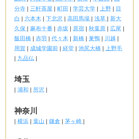
分寺
|
三軒茶屋
|
町田
|
学芸大学
|
上野
|
目
白
|
六本木
|
下北沢
|
高田馬場
|
浅草
|
新大
久保
|
麻布十番
|
赤坂
|
原宿
|
秋葉原
|
広尾
|
飯田橋
|
赤羽
|
代々木
|
新橋
|
巣鴨
|
川越
|
用賀
|
成城学園前
|
経堂
|
池尻大橋
|
上野毛
|
九品仏
|
埼玉
|
浦和
|
所沢
|
神奈川
|
横浜
|
葉山
|
鎌倉
|
茅ヶ崎
|