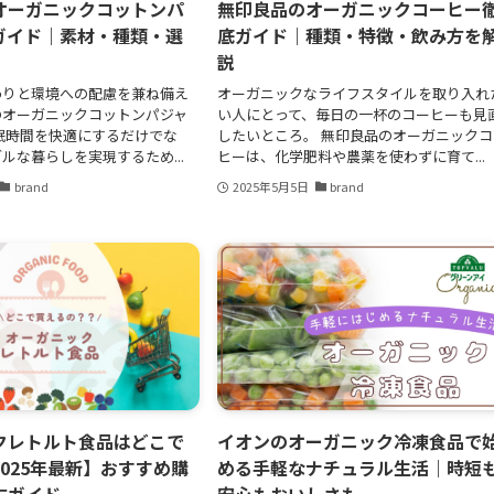
オーガニックコットンパ
無印良品のオーガニックコーヒー
ガイド｜素材・種類・選
底ガイド｜種類・特徴・飲み方を
説
わりと環境への配慮を兼ね備え
オーガニックなライフスタイルを取り入れ
のオーガニックコットンパジャ
い人にとって、毎日の一杯のコーヒーも見
眠時間を快適にするだけでな
したいところ。 無印良品のオーガニックコ
ルな暮らしを実現するため...
ヒーは、化学肥料や農薬を使わずに育て...
brand
2025年5月5日
brand
クレトルト食品はどこで
イオンのオーガニック冷凍食品で
025年最新】おすすめ購
める手軽なナチュラル生活｜時短