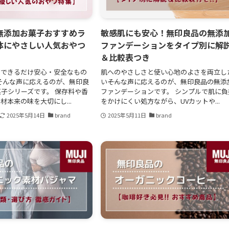
無添加お菓子おすすめラ
敏感肌にも安心！無印良品の無添
体にやさしい人気おやつ
ファンデーションをタイプ別に解
＆比較表つき
、できるだけ安心・安全なもの
肌へのやさしさと使い心地のよさを両立し
そんな声に応えるのが、無印良
い――そんな声に応えるのが、無印良品の無添
子シリーズです。 保存料や香
ファンデーションです。 シンプルで肌に負
材本来の味を大切にし...
をかけにくい処方ながら、UVカットや...
2025年5月14日
brand
2025年5月11日
brand