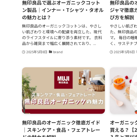
無印良品で選ぶオーガニックコット
無印良品の
ン製品｜インナー・Tシャツ・タオル
ジャマ徹底
の魅力とは？
び方を解説
無印良品のオーガニックコットンは、やさし
やさしい肌ざ
い肌ざわりと環境への配慮を両立した、現代
た、無印良品
のライフスタイルに寄り添う素材です。 衣料
マ。 毎日の睡
品から雑貨まで幅広く展開されており、...
く、サステナブ
2025年5月8日
brand
2025年5月6日
無印良品のオーガニック徹底ガイド
オーガニッ
｜スキンケア・食品・フェアトレー
買える？【2