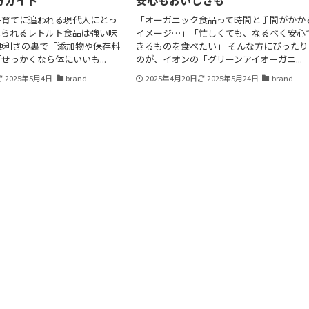
方ガイド
安心もおいしさも
子育てに追われる現代人にとっ
「オーガニック食品って時間と手間がかか
べられるレトルト食品は強い味
イメージ…」「忙しくても、なるべく安心
便利さの裏で「添加物や保存料
きるものを食べたい」 そんな方にぴったり
せっかくなら体にいいも...
のが、イオンの「グリーンアイオーガニ...
2025年5月4日
brand
2025年4月20日
2025年5月24日
brand