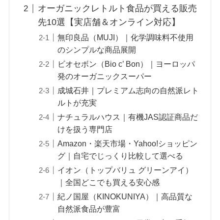
オーガニックレトルト食品が買える販売
先10選【実店舗＆オンライン対応】
無印良品（MUJI）｜化学調味料不使用
のシンプルな商品展開
ビオセボン（Bio c’ Bon）｜ヨーロッパ
発のオーガニックスーパー
成城石井｜プレミアム志向の自然派レト
ルトが充実
ナチュラルハウス｜有機JAS認証商品だ
けを扱う専門店
Amazon・楽天市場・Yahoo!ショッピン
グ｜自宅でじっくり比較して選べる
イオン（トップバリュ グリーンアイ）
｜全国どこでも買える安心感
紀ノ国屋（KINOKUNIYA）｜高品質な
自然派食品が豊富